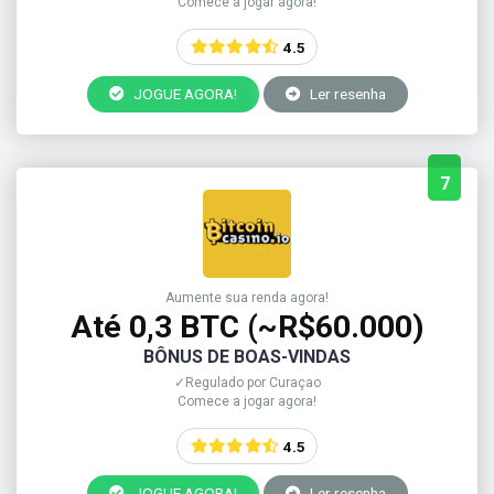
Comece a jogar agora!
4.5
JOGUE AGORA!
Ler resenha
7
Aumente sua renda agora!
Até 0,3 BTC (~R$60.000)
BÔNUS DE BOAS-VINDAS
✓Regulado por Curaçao
Comece a jogar agora!
4.5
JOGUE AGORA!
Ler resenha