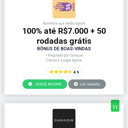
Aumente sua renda agora!
100% até R$7.000 + 50
rodadas grátis
BÔNUS DE BOAS-VINDAS
✓Regulado por Curaçao
Comece a jogar agora!
4.5
JOGUE AGORA!
Ler resenha
11