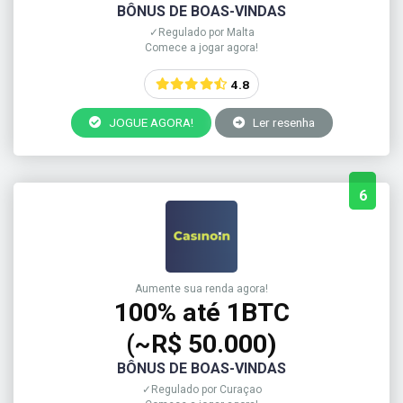
BÔNUS DE BOAS-VINDAS
✓Regulado por Malta
Comece a jogar agora!
4.8
JOGUE AGORA!
Ler resenha
6
Aumente sua renda agora!
100% até 1BTC
(~R$ 50.000)
BÔNUS DE BOAS-VINDAS
✓Regulado por Curaçao