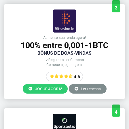
3
Aumente sua renda agora!
100% entre 0,001-1BTC
BÔNUS DE BOAS-VINDAS
✓Regulado por Curaçao
Comece a jogar agora!
4.8
JOGUE AGORA!
Ler resenha
4