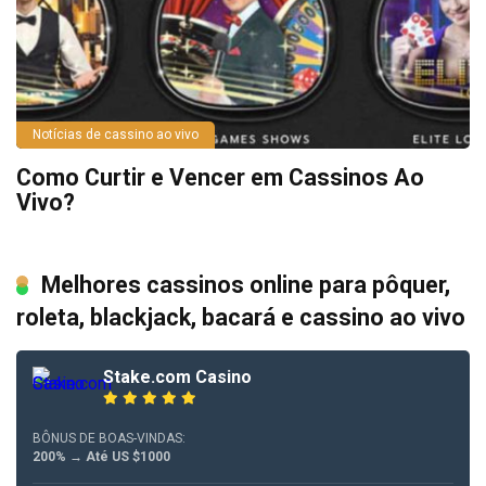
Notícias de cassino ao vivo
Como Curtir e Vencer em Cassinos Ao
Vivo?
Melhores cassinos online para pôquer,
roleta, blackjack, bacará e cassino ao vivo
Stake.com Casino
BÔNUS DE BOAS-VINDAS:
200% → Até US $1000