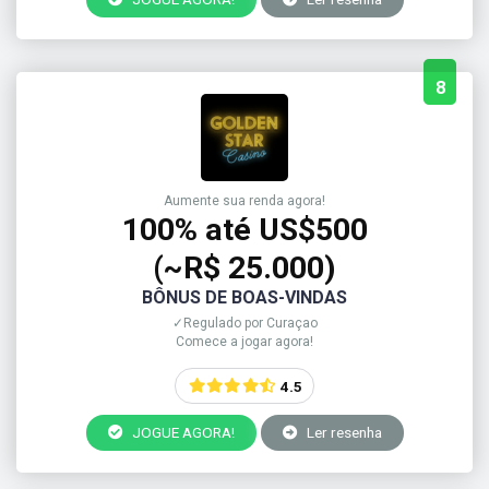
8
Aumente sua renda agora!
100% até US$500
(~R$ 25.000)
BÔNUS DE BOAS-VINDAS
✓Regulado por Curaçao
Comece a jogar agora!
4.5
JOGUE AGORA!
Ler resenha