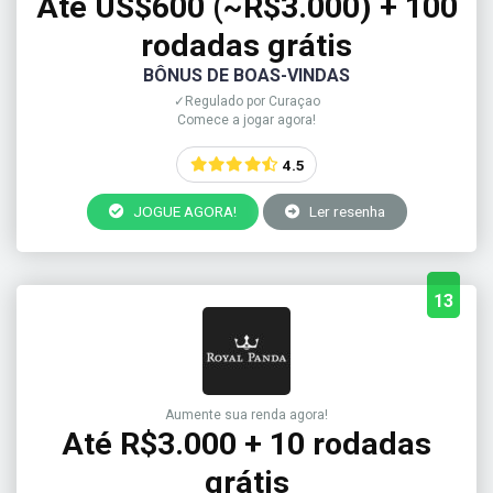
Até US$600 (~R$3.000) + 100
rodadas grátis
BÔNUS DE BOAS-VINDAS
✓Regulado por Curaçao
Comece a jogar agora!
4.5
JOGUE AGORA!
Ler resenha
13
Aumente sua renda agora!
Até R$3.000 + 10 rodadas
grátis