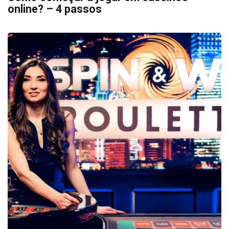
online? – 4 passos