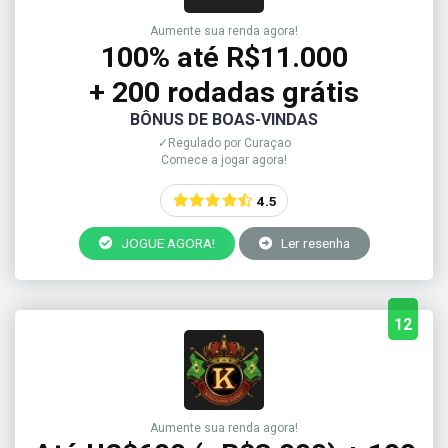
Aumente sua renda agora!
100% até R$11.000
+ 200 rodadas grátis
BÔNUS DE BOAS-VINDAS
✓Regulado por Curaçao
Comece a jogar agora!
4.5
JOGUE AGORA!
Ler resenha
12
Aumente sua renda agora!