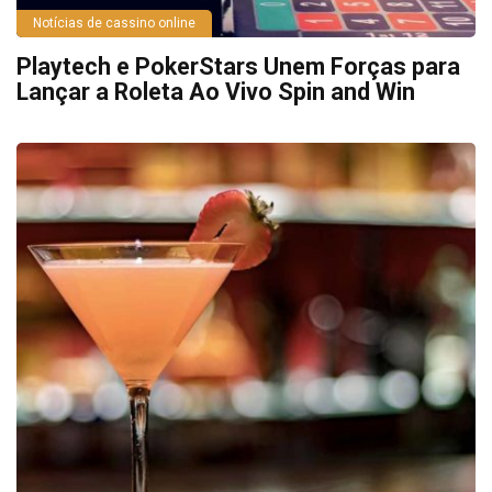
Notícias de cassino online
Playtech e PokerStars Unem Forças para
Lançar a Roleta Ao Vivo Spin and Win