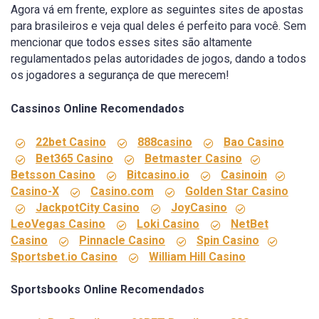
Agora vá em frente, explore as seguintes sites de apostas
para brasileiros e veja qual deles é perfeito para você. Sem
mencionar que todos esses sites são altamente
regulamentados pelas autoridades de jogos, dando a todos
os jogadores a segurança de que merecem!
Cassinos Online Recomendados
22bet Casino
888casino
Bao Casino
Bet365 Casino
Betmaster Casino
Betsson Casino
Bitcasino.io
Casinoin
Casino-X
Casino.com
Golden Star Casino
JackpotCity Casino
JoyCasino
LeoVegas Casino
Loki Casino
NetBet
Casino
Pinnacle Casino
Spin Casino
Sportsbet.io Casino
William Hill Casino
Sportsbooks Online Recomendados