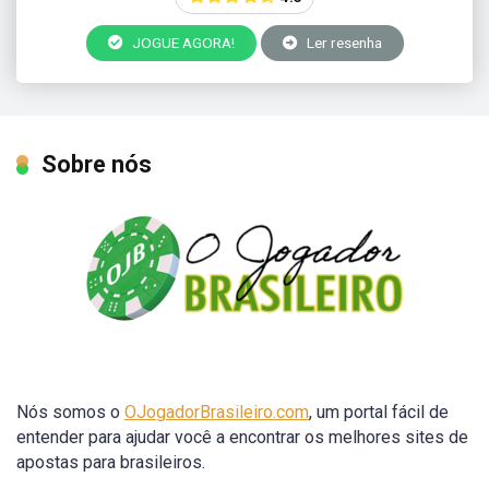
JOGUE AGORA!
Ler resenha
Sobre nós
Nós somos o
OJogadorBrasileiro.com
, um portal fácil de
entender para ajudar você a encontrar os melhores sites de
apostas para brasileiros.