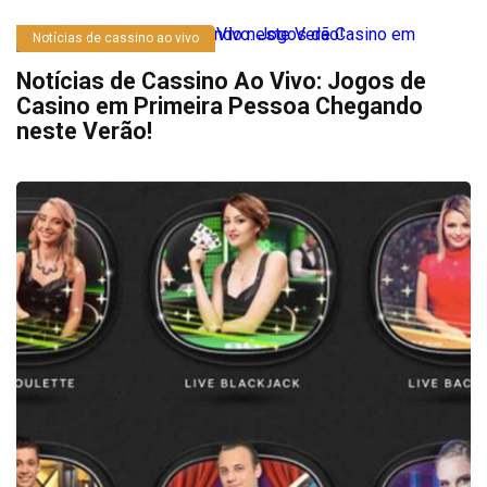
Notícias de cassino ao vivo
Notícias de Cassino Ao Vivo: Jogos de
Casino em Primeira Pessoa Chegando
neste Verão!