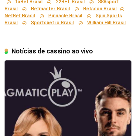
1xBet Brasil
22BET Brasil
888sport
Brasil
Betmaster Brasil
Betsson Brasil
NetBet Brasil
Pinnacle Brasil
Spin Sports
Brasil
Sportsbet.io Brasil
William Hill Brasil
Notícias de cassino ao vivo