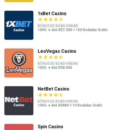
1xBet Casino
BÔNUS DE BOAS-VINDAS:
100% ➜ Até R$7.500 + 150 Rodadas Grátis
LeoVegas Casino
BÔNUS DE BOAS-VINDAS:
100% ➜ Até R$8.000
NetBet Casino
BÔNUS DE BOAS-VINDAS:
100% ➜ Até R$800 + 10 Rodadas Grátis
Spin Casino