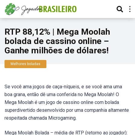
RTP 88,12% | Mega Moolah
bolada de cassino online –
Ganhe milhões de dólares!
Melhores boladas
Se você ama jogos de caça-níqueis, e se você ama uma
boa grana, então dê uma conferida no Mega Moolah! O
Mega Moolah é um jogo de cassino online com bolada
superdivertido desenvolvido por uma companhia altamente
respeitada chamada Microgaming.
Mega Moolah Bolada – média de RTP (retorno ao jogador):