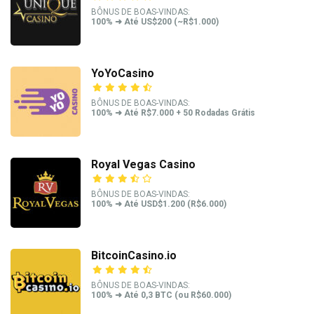
BÔNUS DE BOAS-VINDAS:
100% ➜ Até US$200 (~R$1.000)
YoYoCasino
BÔNUS DE BOAS-VINDAS:
100% ➜ Até R$7.000 + 50 Rodadas Grátis
Royal Vegas Casino
BÔNUS DE BOAS-VINDAS:
100% ➜ Até USD$1.200 (R$6.000)
BitcoinCasino.io
BÔNUS DE BOAS-VINDAS:
100% ➜ Até 0,3 BTC (ou R$60.000)