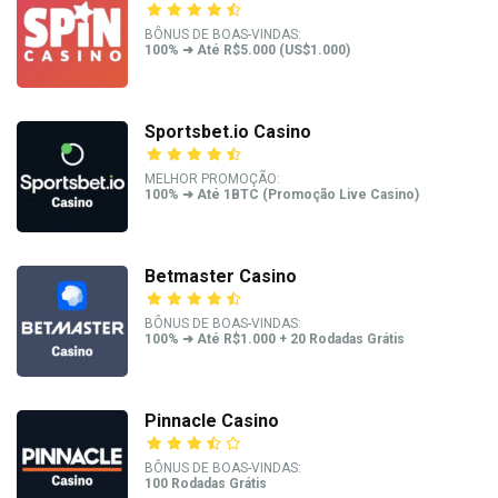
BÔNUS DE BOAS-VINDAS:
100% ➜ Até R$5.000 (US$1.000)
Sportsbet.io Casino
MELHOR PROMOÇÃO:
100% ➜ Até 1BTC (Promoção Live Casino)
Betmaster Casino
BÔNUS DE BOAS-VINDAS:
100% ➜ Até R$1.000 + 20 Rodadas Grátis
Pinnacle Casino
BÔNUS DE BOAS-VINDAS:
100 Rodadas Grátis