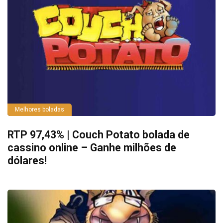
Melhores boladas
RTP 97,43% | Couch Potato bolada de
cassino online – Ganhe milhões de
dólares!