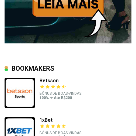
BOOKMAKERS
Betsson
BÔNUS DE BOAS-VINDAS:
100% ➜ Até R$200
1xBet
BÔNUS DE BOAS-VINDAS: