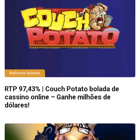
Melhores boladas
RTP 97,43% | Couch Potato bolada de
cassino online – Ganhe milhões de
dólares!