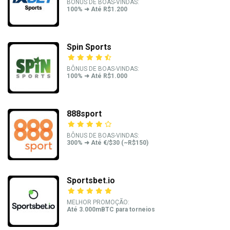
BÔNUS DE BOAS-VINDAS:
100% ➜ Até R$1.200
Spin Sports
BÔNUS DE BOAS-VINDAS:
100% ➜ Até R$1.000
888sport
BÔNUS DE BOAS-VINDAS:
300% ➜ Até €/$30 (~R$150)
Sportsbet.io
MELHOR PROMOÇÃO:
Até 3.000mBTC para torneios