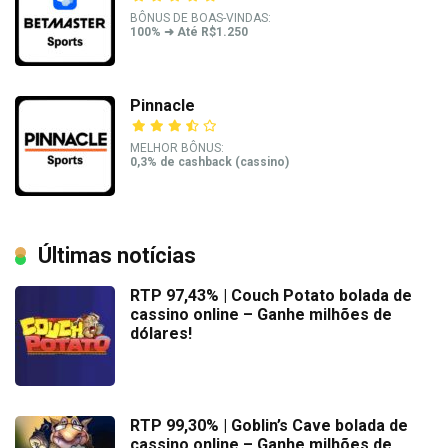
BÔNUS DE BOAS-VINDAS:
100% ➜ Até R$1.250
Pinnacle
MELHOR BÔNUS:
0,3% de cashback (cassino)
Últimas notícias
RTP 97,43% | Couch Potato bolada de
cassino online – Ganhe milhões de
dólares!
RTP 99,30% | Goblin’s Cave bolada de
cassino online – Ganhe milhões de