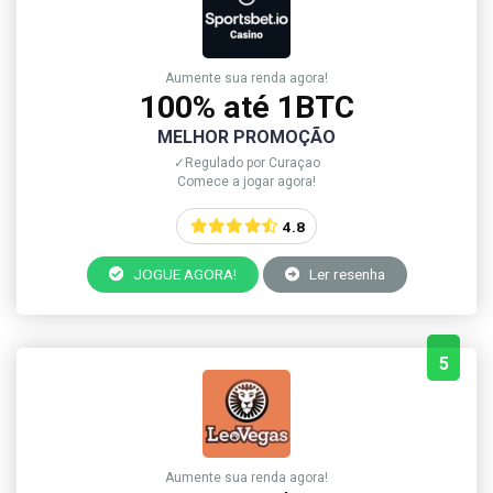
Aumente sua renda agora!
100% até 1BTC
MELHOR PROMOÇÃO
✓Regulado por Curaçao
Comece a jogar agora!
4.8
JOGUE AGORA!
Ler resenha
5
Aumente sua renda agora!