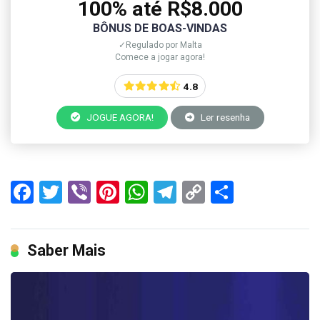
100% até R$8.000
BÔNUS DE BOAS-VINDAS
✓Regulado por Malta
Comece a jogar agora!
4.8
JOGUE AGORA!
Ler resenha
Facebook
Twitter
Viber
Pinterest
WhatsApp
Telegram
Copy
Share
Link
Saber Mais