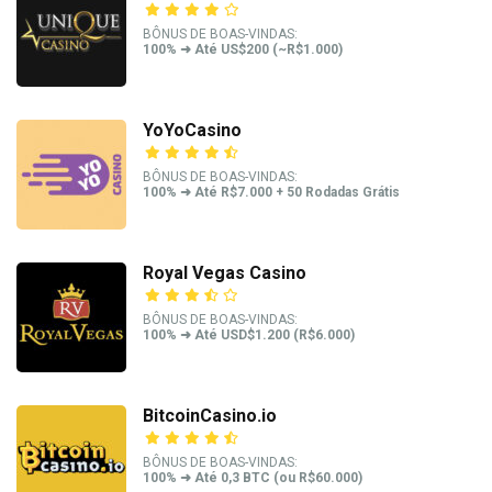
BÔNUS DE BOAS-VINDAS:
100% ➜ Até US$200 (~R$1.000)
YoYoCasino
BÔNUS DE BOAS-VINDAS:
100% ➜ Até R$7.000 + 50 Rodadas Grátis
Royal Vegas Casino
BÔNUS DE BOAS-VINDAS:
100% ➜ Até USD$1.200 (R$6.000)
BitcoinCasino.io
BÔNUS DE BOAS-VINDAS:
100% ➜ Até 0,3 BTC (ou R$60.000)