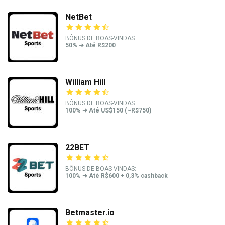
NetBet
BÔNUS DE BOAS-VINDAS:
50% ➜ Até R$200
William Hill
BÔNUS DE BOAS-VINDAS:
100% ➜ Até US$150 (~R$750)
22BET
BÔNUS DE BOAS-VINDAS:
100% ➜ Até R$600 + 0,3% cashback
Betmaster.io