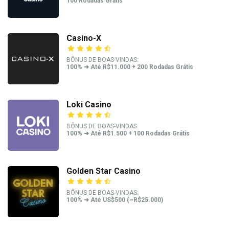
100 Rodadas Grátis
Casino-X
BÔNUS DE BOAS-VINDAS:
100% ➜ Até R$11.000 + 200 Rodadas Grátis
Loki Casino
BÔNUS DE BOAS-VINDAS:
100% ➜ Até R$1.500 + 100 Rodadas Grátis
Golden Star Casino
BÔNUS DE BOAS-VINDAS:
100% ➜ Até US$500 (~R$25.000)