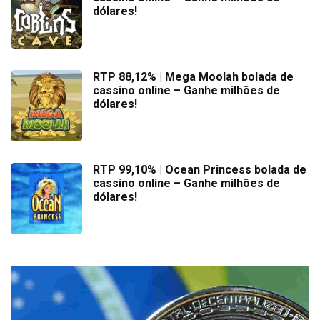
dólares!
RTP 88,12% | Mega Moolah bolada de
cassino online – Ganhe milhões de
dólares!
RTP 99,10% | Ocean Princess bolada de
cassino online – Ganhe milhões de
dólares!