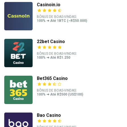
Casinoin.io
BÔNUS DE BOAS-VINDAS:
100% ➜ Até 1BTC (~R$50.000)
22bet Casino
BÔNUS DE BOAS-VINDAS:
100% ➜ Até R$1.250
Bet365 Casino
BÔNUS DE BOAS-VINDAS:
100% ➜ Até R$500 (US$100)
Bao Casino