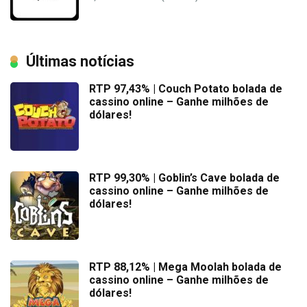
Últimas notícias
RTP 97,43% | Couch Potato bolada de
cassino online – Ganhe milhões de
dólares!
RTP 99,30% | Goblin’s Cave bolada de
cassino online – Ganhe milhões de
dólares!
RTP 88,12% | Mega Moolah bolada de
cassino online – Ganhe milhões de
dólares!