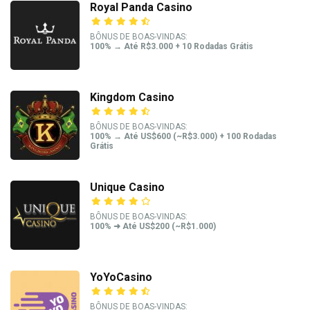
Royal Panda Casino
BÔNUS DE BOAS-VINDAS:
100% → Até R$3.000 + 10 Rodadas Grátis
Kingdom Casino
BÔNUS DE BOAS-VINDAS:
100% → Até US$600 (~R$3.000) + 100 Rodadas
Grátis
Unique Casino
BÔNUS DE BOAS-VINDAS:
100% ➜ Até US$200 (~R$1.000)
YoYoCasino
BÔNUS DE BOAS-VINDAS: