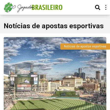
Notícias de apostas esportivas
Notícias de apostas esportivas