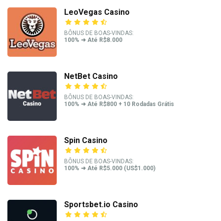
LeoVegas Casino
BÔNUS DE BOAS-VINDAS:
100% ➜ Até R$8.000
NetBet Casino
BÔNUS DE BOAS-VINDAS:
100% ➜ Até R$800 + 10 Rodadas Grátis
Spin Casino
BÔNUS DE BOAS-VINDAS:
100% ➜ Até R$5.000 (US$1.000)
Sportsbet.io Casino