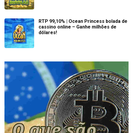
RTP 99,10% | Ocean Princess bolada de
cassino online – Ganhe milhões de
dólares!