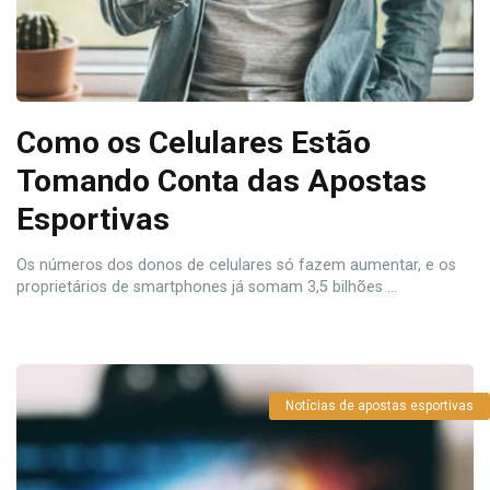
Como os Celulares Estão
Tomando Conta das Apostas
Esportivas
Os números dos donos de celulares só fazem aumentar, e os
proprietários de smartphones já somam 3,5 bilhões ...
Notícias de apostas esportivas