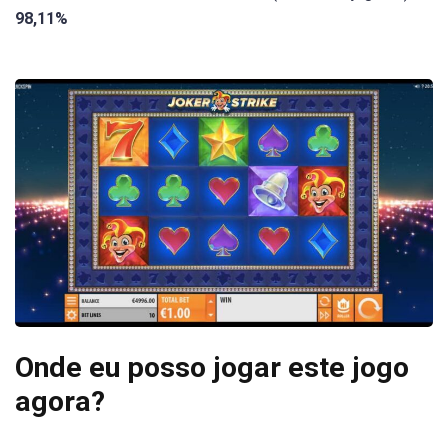
98,11%
Onde eu posso jogar este jogo
agora?