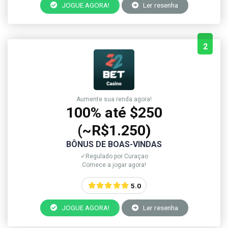
JOGUE AGORA!
Ler resenha
2
Aumente sua renda agora!
100% até $250
(~R$1.250)
BÔNUS DE BOAS-VINDAS
✓Regulado por Curaçao
Comece a jogar agora!
5.0
JOGUE AGORA!
Ler resenha