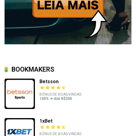
BOOKMAKERS
Betsson
BÔNUS DE BOAS-VINDAS:
100% ➜ Até R$200
1xBet
BÔNUS DE BOAS-VINDAS: