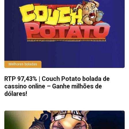
Melhores boladas
RTP 97,43% | Couch Potato bolada de
cassino online – Ganhe milhões de
dólares!