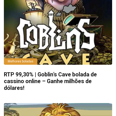
Melhores boladas
RTP 99,30% | Goblin’s Cave bolada de
cassino online – Ganhe milhões de
dólares!