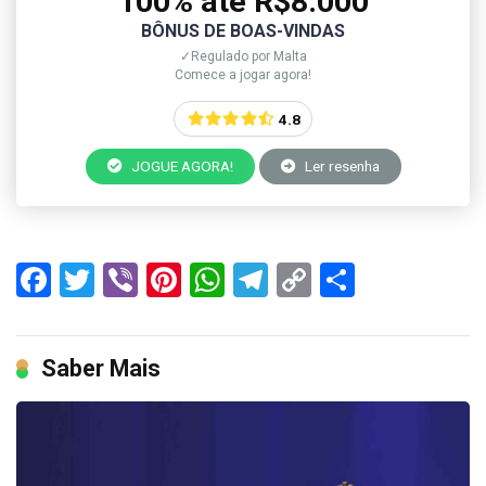
100% até R$8.000
BÔNUS DE BOAS-VINDAS
✓Regulado por Malta
Comece a jogar agora!
4.8
JOGUE AGORA!
Ler resenha
Facebook
Twitter
Viber
Pinterest
WhatsApp
Telegram
Copy
Share
Link
Saber Mais