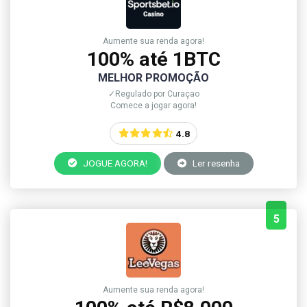
Aumente sua renda agora!
100% até 1BTC
MELHOR PROMOÇÃO
✓Regulado por Curaçao
Comece a jogar agora!
4.8
JOGUE AGORA!
Ler resenha
5
Aumente sua renda agora!