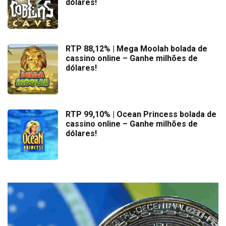
dólares!
RTP 88,12% | Mega Moolah bolada de
cassino online – Ganhe milhões de
dólares!
RTP 99,10% | Ocean Princess bolada de
cassino online – Ganhe milhões de
dólares!