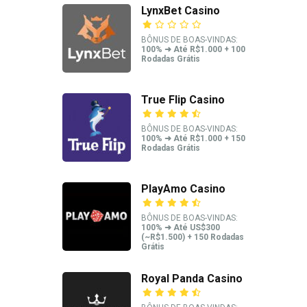
LynxBet Casino
BÔNUS DE BOAS-VINDAS:
100% ➜ Até R$1.000 + 100
Rodadas Grátis
True Flip Casino
BÔNUS DE BOAS-VINDAS:
100% ➜ Até R$1.000 + 150
Rodadas Grátis
PlayAmo Casino
BÔNUS DE BOAS-VINDAS:
100% ➜ Até US$300
(~R$1.500) + 150 Rodadas
Grátis
Royal Panda Casino