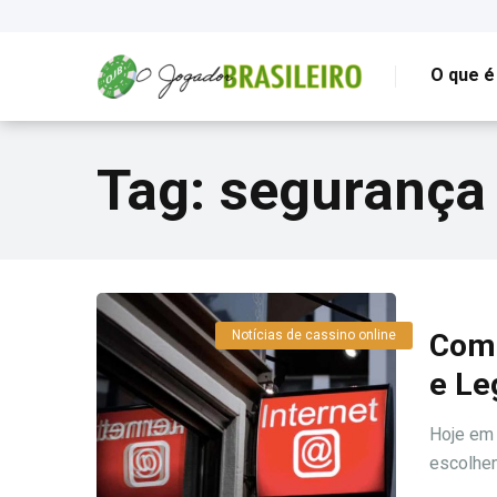
O que é
Tag:
segurança
Notícias de cassino online
Como
e Le
Hoje em 
escolhen