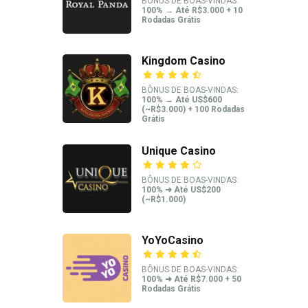
BÔNUS DE BOAS-VINDAS:
100% → Até R$3.000 + 10
Rodadas Grátis
Kingdom Casino
BÔNUS DE BOAS-VINDAS:
100% → Até US$600
(~R$3.000) + 100 Rodadas
Grátis
Unique Casino
BÔNUS DE BOAS-VINDAS:
100% ➜ Até US$200
(~R$1.000)
YoYoCasino
BÔNUS DE BOAS-VINDAS:
100% ➜ Até R$7.000 + 50
Rodadas Grátis