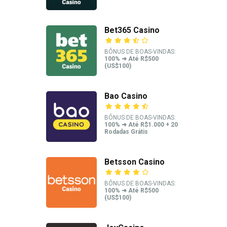
Bet365 Casino
BÔNUS DE BOAS-VINDAS:
100% ➜ Até R$500
(US$100)
Bao Casino
BÔNUS DE BOAS-VINDAS:
100% ➜ Até R$1.000 + 20
Rodadas Grátis
Betsson Casino
BÔNUS DE BOAS-VINDAS:
100% ➜ Até R$500
(US$100)