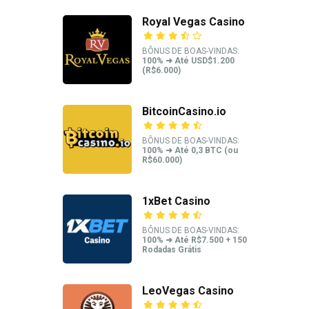
Royal Vegas Casino
BÔNUS DE BOAS-VINDAS:
100% ➜ Até USD$1.200
(R$6.000)
BitcoinCasino.io
BÔNUS DE BOAS-VINDAS:
100% ➜ Até 0,3 BTC (ou
R$60.000)
1xBet Casino
BÔNUS DE BOAS-VINDAS:
100% ➜ Até R$7.500 + 150
Rodadas Grátis
LeoVegas Casino