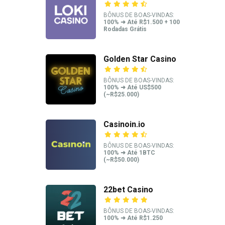
BÔNUS DE BOAS-VINDAS:
100% ➜ Até R$1.500 + 100
Rodadas Grátis
Golden Star Casino
BÔNUS DE BOAS-VINDAS:
100% ➜ Até US$500
(~R$25.000)
Casinoin.io
BÔNUS DE BOAS-VINDAS:
100% ➜ Até 1BTC
(~R$50.000)
22bet Casino
BÔNUS DE BOAS-VINDAS:
100% ➜ Até R$1.250