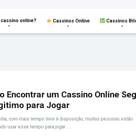
 cassino online?
Cassinos Online
Cassinos Bit
 Encontrar um Cassino Online Se
gitimo para Jogar
dia, com mais tempo livre à disposição, muitas pessoas estão
do usar esse tempo para jogar ...