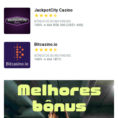
JackpotCity Casino
BÔNUS DE BOAS-VINDAS:
100% ➜ Até R$8.300 (US$1.600)
Bitcasino.io
BÔNUS DE BOAS-VINDAS:
100% ➜ Até 1BTC