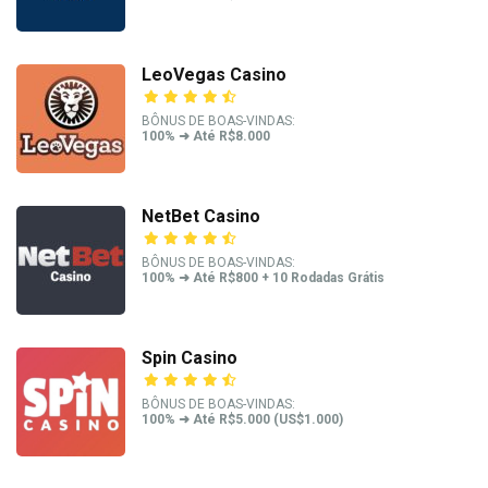
LeoVegas Casino
BÔNUS DE BOAS-VINDAS:
100% ➜ Até R$8.000
NetBet Casino
BÔNUS DE BOAS-VINDAS:
100% ➜ Até R$800 + 10 Rodadas Grátis
Spin Casino
BÔNUS DE BOAS-VINDAS:
100% ➜ Até R$5.000 (US$1.000)