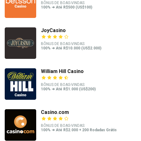
BÔNUS DE BOAS-VINDAS:
100% ➜ Até R$500 (US$100)
JoyCasino
BÔNUS DE BOAS-VINDAS:
100% ➜ Até R$10.000 (US$2.000)
William Hill Casino
BÔNUS DE BOAS-VINDAS:
100% ➜ Até R$1.000 (US$200)
Casino.com
BÔNUS DE BOAS-VINDAS:
100% ➜ Até R$2.000 + 200 Rodadas Grátis