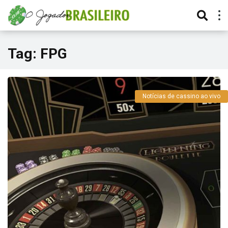
Tag:
FPG
Notícias de cassino ao vivo