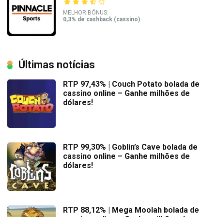
MELHOR BÔNUS:
0,3% de cashback (cassino)
Últimas notícias
RTP 97,43% | Couch Potato bolada de
cassino online – Ganhe milhões de
dólares!
RTP 99,30% | Goblin’s Cave bolada de
cassino online – Ganhe milhões de
dólares!
RTP 88,12% | Mega Moolah bolada de