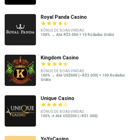
Royal Panda Casino
BÔNUS DE BOAS-VINDAS:
100% → Até R$3.000 + 10 Rodadas Grátis
Kingdom Casino
BÔNUS DE BOAS-VINDAS:
100% → Até US$600 (~R$3.000) + 100 Rodadas
Grátis
Unique Casino
BÔNUS DE BOAS-VINDAS:
100% ➜ Até US$200 (~R$1.000)
YoYoCasino