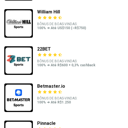
William Hill
BÔNUS DE BOAS-VINDAS:
100% ➜ Até US$150 (~R$750)
22BET
BÔNUS DE BOAS-VINDAS:
100% ➜ Até R$600 + 0,3% cashback
Betmaster.io
BÔNUS DE BOAS-VINDAS:
100% ➜ Até R$1.250
Pinnacle