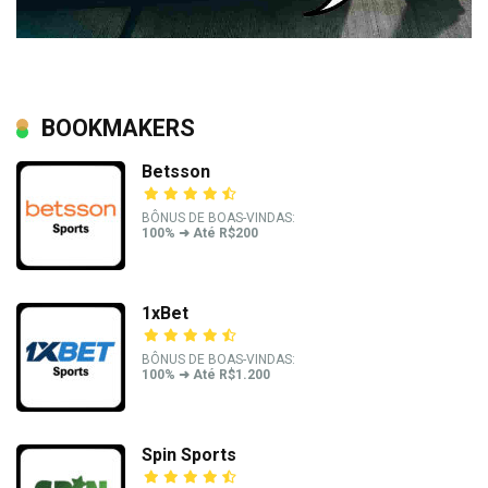
BOOKMAKERS
Betsson
BÔNUS DE BOAS-VINDAS:
100% ➜ Até R$200
1xBet
BÔNUS DE BOAS-VINDAS:
100% ➜ Até R$1.200
Spin Sports