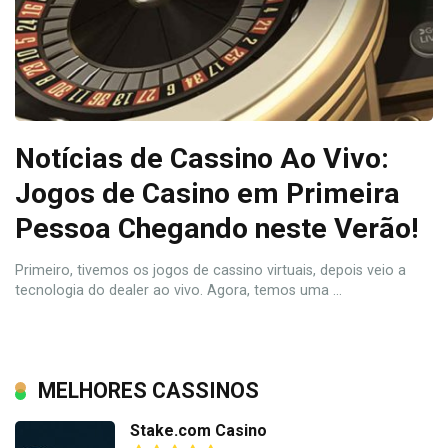
Notícias de Cassino Ao Vivo:
Jogos de Casino em Primeira
Pessoa Chegando neste Verão!
Primeiro, tivemos os jogos de cassino virtuais, depois veio a
tecnologia do dealer ao vivo. Agora, temos uma ...
MELHORES CASSINOS
Stake.com Casino