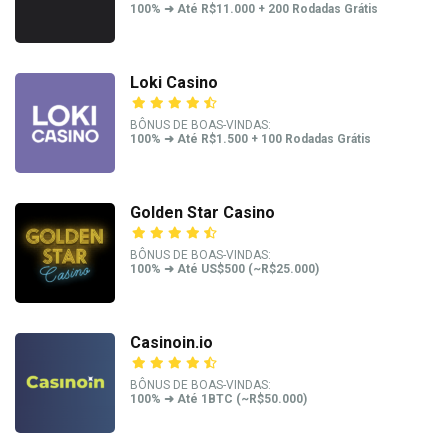
100% ➜ Até R$11.000 + 200 Rodadas Grátis
Loki Casino
BÔNUS DE BOAS-VINDAS:
100% ➜ Até R$1.500 + 100 Rodadas Grátis
Golden Star Casino
BÔNUS DE BOAS-VINDAS:
100% ➜ Até US$500 (~R$25.000)
Casinoin.io
BÔNUS DE BOAS-VINDAS:
100% ➜ Até 1BTC (~R$50.000)