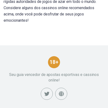
rígidas autoridades de jogos de azar em todo o mundo.
Considere alguns dos cassinos online recomendados
acima, onde você pode desfrutar de seus jogos
emocionantes!
18+
Seu guia vencedor de apostas esportivas e cassinos
online!