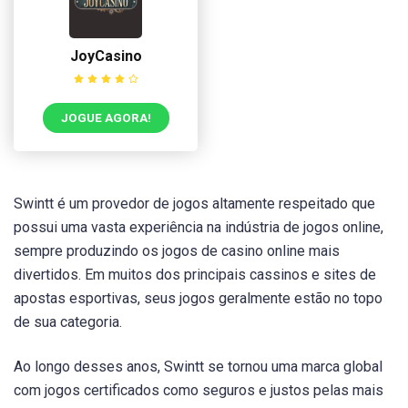
JoyCasino
JOGUE AGORA!
Swintt é um provedor de jogos altamente respeitado que
possui uma vasta experiência na indústria de jogos online,
sempre produzindo os jogos de casino online mais
divertidos. Em muitos dos principais cassinos e sites de
apostas esportivas, seus jogos geralmente estão no topo
de sua categoria.
Ao longo desses anos, Swintt se tornou uma marca global
com jogos certificados como seguros e justos pelas mais