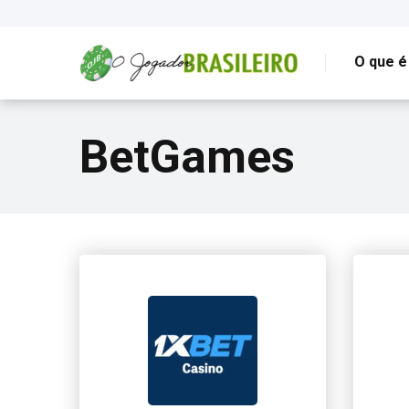
O que é
BetGames