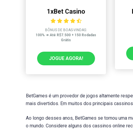
1xBet Casino
BÔNUS DE BOAS-VINDAS:
100% ➜ Até R$7.500 + 150 Rodadas
Grátis
JOGUE AGORA!
BetGames é um provedor de jogos altamente respeit
mais divertidos. Em muitos dos principais cassinos
Ao longo desses anos, BetGames se tornou uma mar
o mundo. Considere alguns dos cassinos online r