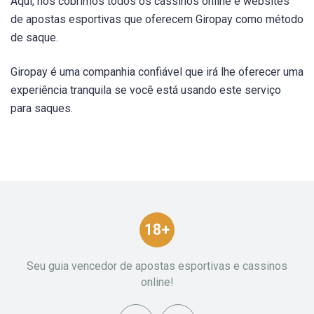
Aqui, nós cobrimos todos os cassinos online e websites
de apostas esportivas que oferecem Giropay como método
de saque.
Giropay é uma companhia confiável que irá lhe oferecer uma
experiência tranquila se você está usando este serviço
para saques.
18+
Seu guia vencedor de apostas esportivas e cassinos
online!