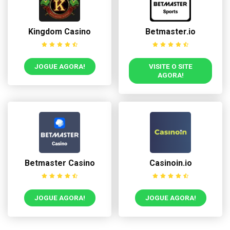
Kingdom Casino
Betmaster.io
JOGUE AGORA!
VISITE O SITE
AGORA!
Betmaster Casino
Casinoin.io
JOGUE AGORA!
JOGUE AGORA!